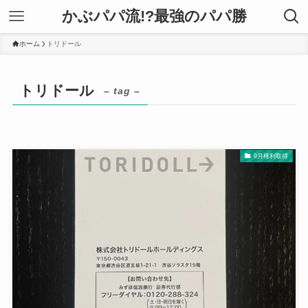
かぶパパ流!?最強のパパ勝
ホーム
トリドール
トリドール
– tag –
9月権利取得