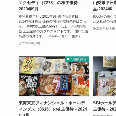
円分、③、⑤3,000円分 の中から選択1,000株
以上①8,000円分、③、⑤5,000円分 の中から
選択3,000...
2024年9月29日
9月権利取得
エクセディ（7278）の株主優待－
山梨県甲州
2023年9月
品-2024年
権利取得年月：2023年9月優待品到着日：
9000円の寄付
2024年8月18日 優待の内容や取得条件はこち
た返礼品の写
ら。 100株以上継続保有1年以上 3,000円相
2024年8月19日
当 上記金額のカタログギフトです。 届いた優
待品の写真です。（2024年8月18日更新）