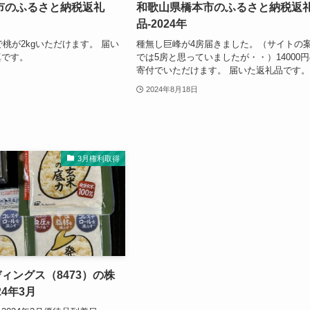
上記金額の株主優待カードが貰えます。利
は500円単位で、お釣りは出ません。 届い..
2024年9月29日
ふるさと納税
ふるさと
市のふるさと納税返礼
和歌山県橋本市のふるさと納税返
品-2024年
で桃が2kgいただけます。 届い
種無し巨峰が4房届きました。（サイトの
真です。
では5房と思っていましたが・・）14000
寄付でいただけます。 届いた返礼品です
2024年8月18日