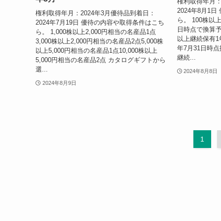
2024年8月20日
3月権利取得
東海東京フィナンシャル・ホールデ
SBIホール
ィングス（8616）の株主優待－2024
主優待－20
年3月
権利取得年月：
2024年8月1
権利取得年月：2024年3月優待品到着日：
ら。 100株以上
2024年7月19日 優待の内容や取得条件はこち
日時点で換算予
ら。 1,000株以上2,000円相当の名産品1点
以上継続保有1年
3,000株以上2,000円相当の名産品2点5,000株
年7月31日時
以上5,000円相当の名産品1点10,000株以上
継続...
5,000円相当の名産品2点 カタログギフトから
選...
2024年8月8日