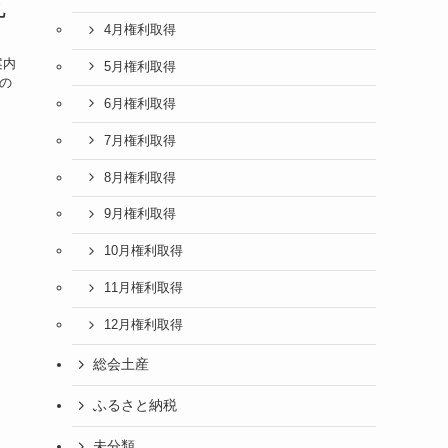
用
.
カテゴリー
資産運用の考え方（かぶぱぱ流）
小ネタ（備忘録）
納税
株主優待
1月権利取得
2月権利取得
3月権利取得
礼
4月権利取得
案内
5月権利取得
円の
。
6月権利取得
7月権利取得