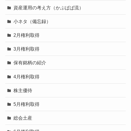
資産運用の考え方（かぶぱぱ流）
小ネタ（備忘録）
2月権利取得
3月権利取得
保有銘柄の紹介
4月権利取得
株主優待
5月権利取得
総会土産