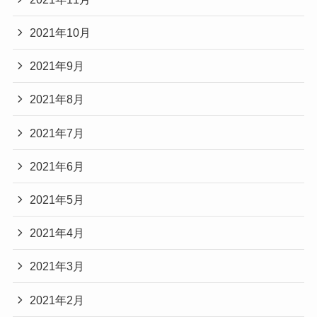
2021年10月
2021年9月
2021年8月
2021年7月
2021年6月
2021年5月
2021年4月
2021年3月
2021年2月