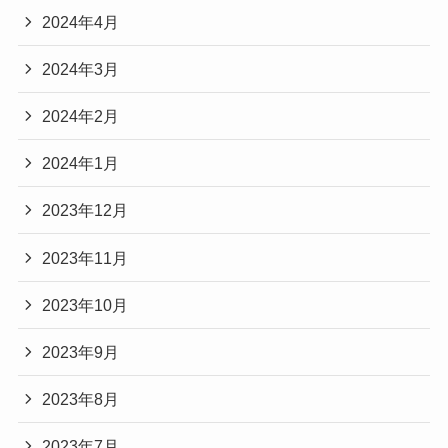
2024年4月
2024年3月
2024年2月
2024年1月
2023年12月
2023年11月
2023年10月
2023年9月
2023年8月
2023年7月