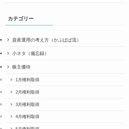
カテゴリー
資産運用の考え方（かぶぱぱ流）
小ネタ（備忘録）
株主優待
1月権利取得
2月権利取得
3月権利取得
4月権利取得