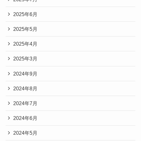
2025年6月
2025年5月
2025年4月
2025年3月
2024年9月
2024年8月
2024年7月
2024年6月
2024年5月