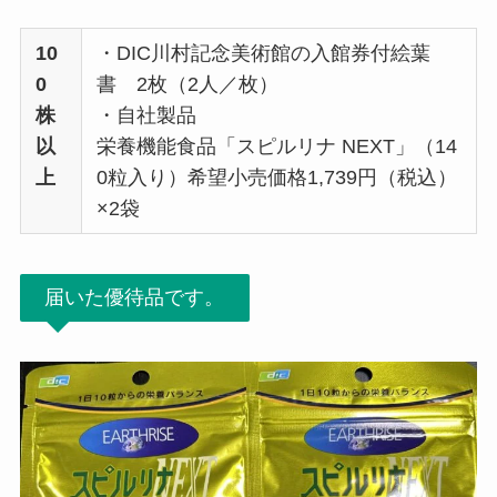
10
・DIC川村記念美術館の入館券付絵葉
0
書 2枚（2人／枚）
株
・自社製品
以
栄養機能食品「スピルリナ NEXT」（14
上
0粒入り）希望小売価格1,739円（税込）
×2袋
届いた優待品です。