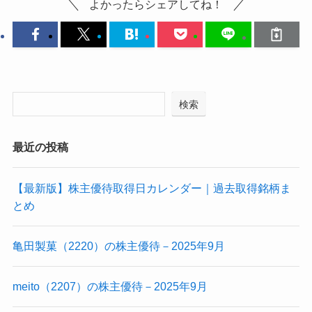
よかったらシェアしてね！
検索
最近の投稿
【最新版】株主優待取得日カレンダー｜過去取得銘柄ま
とめ
亀田製菓（2220）の株主優待－2025年9月
meito（2207）の株主優待－2025年9月