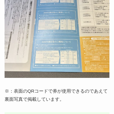
※：表面のQRコードで券が使用できるのであえて
裏面写真で掲載しています。