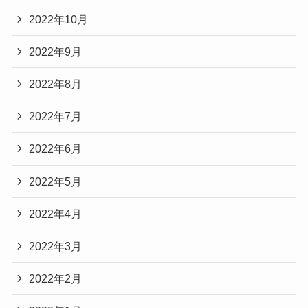
2022年10月
2022年9月
2022年8月
2022年7月
2022年6月
2022年5月
2022年4月
2022年3月
2022年2月