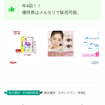
年4回！！
優待券はメルカリで販売可能。
株主優待
9月権利取得
株主優待
ラウンドワン
年4回