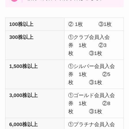
100株以上
② 1枚 ③1枚
300株以上
①クラブ会員入会
券 1枚 ②3
枚 ③1枚
1,500株以上
①シルバー会員入会
券 1枚 ②5
枚 ③1枚
3,000株以上
①ゴールド会員入会
券 1枚 ②8
枚 ③1枚
6,000株以上
①プラチナ会員入会