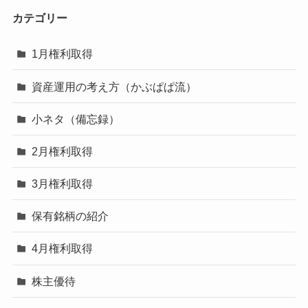
カテゴリー
1月権利取得
資産運用の考え方（かぶぱぱ流）
小ネタ（備忘録）
2月権利取得
3月権利取得
保有銘柄の紹介
4月権利取得
株主優待