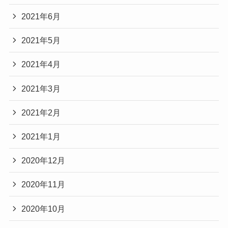
2021年6月
2021年5月
2021年4月
2021年3月
2021年2月
2021年1月
2020年12月
2020年11月
2020年10月