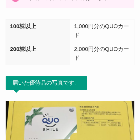
100株以上
1,000円分のQUOカー
ド
200株以上
2,000円分のQUOカー
ド
届いた優待品の写真です。