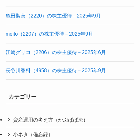
亀田製菓（2220）の株主優待－2025年9月
meito（2207）の株主優待－2025年9月
江崎グリコ（2206）の株主優待－2025年6月
長谷川香料（4958）の株主優待－2025年9月
カテゴリー
資産運用の考え方（かぶぱぱ流）
小ネタ（備忘録）