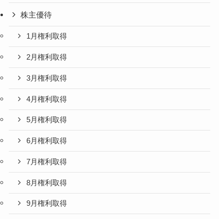
株主優待
1月権利取得
2月権利取得
3月権利取得
4月権利取得
5月権利取得
6月権利取得
7月権利取得
8月権利取得
9月権利取得