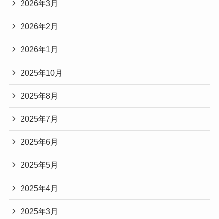
2026年3月
2026年2月
2026年1月
2025年10月
2025年8月
2025年7月
2025年6月
2025年5月
2025年4月
2025年3月