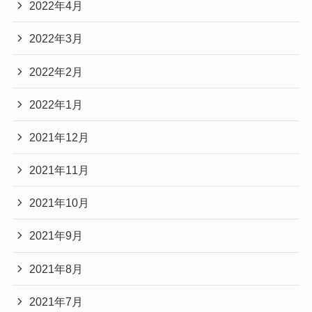
2022年4月
2022年3月
2022年2月
2022年1月
2021年12月
2021年11月
2021年10月
2021年9月
2021年8月
2021年7月