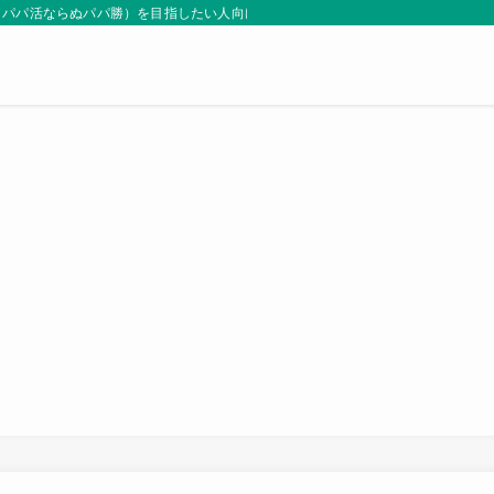
（パパ活ならぬパパ勝）を目指したい人向けサイト。