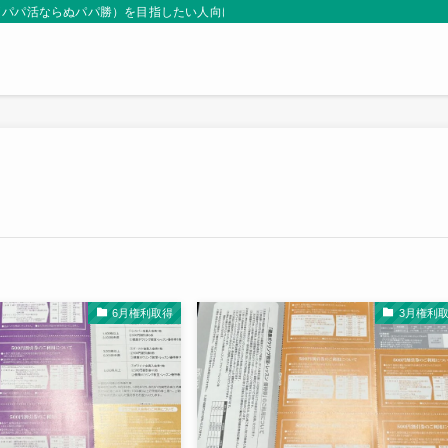
（パパ活ならぬパパ勝）を目指したい人向けサイト。
6月権利取得
3月権利