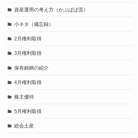
資産運用の考え方（かぶぱぱ流）
小ネタ（備忘録）
2月権利取得
3月権利取得
保有銘柄の紹介
4月権利取得
株主優待
5月権利取得
総会土産