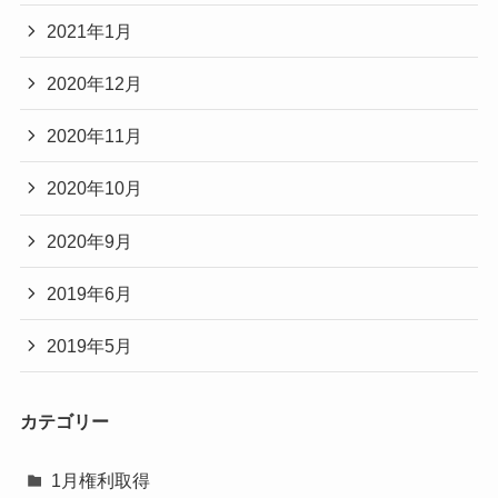
2021年1月
2020年12月
2020年11月
2020年10月
2020年9月
2019年6月
2019年5月
カテゴリー
1月権利取得