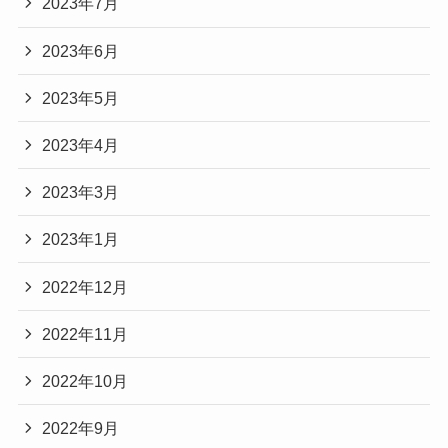
2023年7月
2023年6月
2023年5月
2023年4月
2023年3月
2023年1月
2022年12月
2022年11月
2022年10月
2022年9月