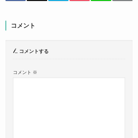
コメント
コメントする
コメント
※