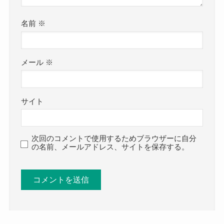
名前
※
メール
※
サイト
次回のコメントで使用するためブラウザーに自分
の名前、メールアドレス、サイトを保存する。